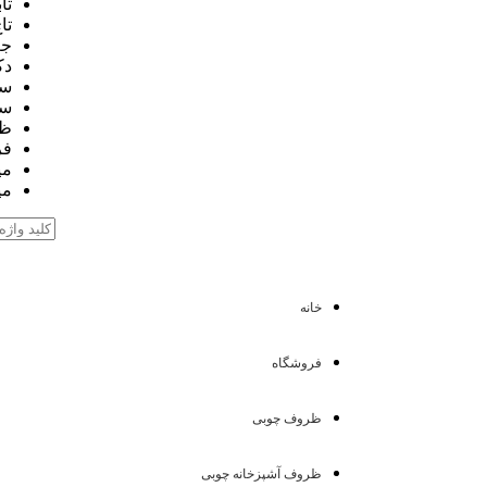
تا
تا
جع
دک
سا
سط
ظر
فر
می
می
خانه
فروشگاه
ظروف چوبی
ظروف آشپزخانه چوبی