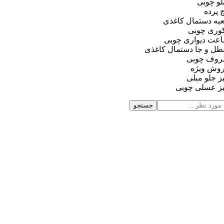
بلو چوبی
چ پرده
به دستمال کاغذی
وری چوبی
عت دیواری چوبی
ل و جا دستمال کاغذی
وف چوبی
وش ویژه
ز جلو مبلی
ز عسلی چوبی
جستجو