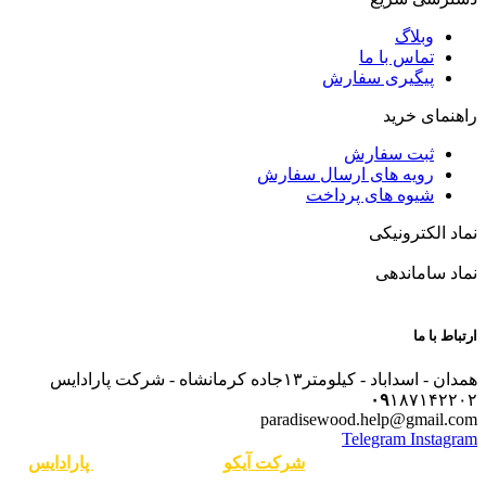
وبلاگ
تماس با ما
پیگیری سفارش
راهنمای خرید
ثبت سفارش
رویه های ارسال سفارش
شیوه های پرداخت
نماد الکترونیکی
نماد ساماندهی
ارتباط با ما
همدان - اسداباد - کیلومتر۱۳جاده کرمانشاه - شرکت پارادایس
۰۹
۱۸۷۱۴۲۲۰۲
paradisewood.help@gmail.com
Telegram
Instagram
طراحی سایت در همدان
شرکت آیکو
تمامی حقوق برای
پارادایس
محفوظ است.