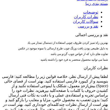
بسته بندی زیبا
توضیحات
نظرات کاربران
سوالات کاربران
نقد و بررسی
نقد و بررسی اجمالی
بهترین راه تمیز کردن ظروف چوبی استفاده از دستمال نمدار می باد
به دلیل طبیعی بودن بافت ورنگ چوب طرح ارسالی با نمونه موجود در عکس
تفاوت های دارد که از خواص چوب گردو می باشد
شما می توانید محصول منحصر به فرد خود را داشته باشید
نظرات کاربران
لطفا پیش از ارسال نظر، خلاصه قوانین زیر را مطالعه کنید: فارسی
بنویسید و از کیبورد فارسی استفاده کنید. بهتر است از فضای خالی
(Space) بیش‌از‌حدِ معمول، شکلک یا ایموجی استفاده نکنید و از
کشیدن حروف یا کلمات با صفحه‌کلید بپرهیزید. نظرات خود را
براساس تجربه و استفاده‌ی عملی و با دقت به نکات فنی ارسال
کنید؛ بدون تعصب به محصول خاص، مزایا و معایب را بازگو کنید و
بهتر است از ارسال نظرات چندکلمه‌‌ای خودداری کنید. بهتر است در
نظرات خود از تمرکز روی عناصر متغیر مثل قیمت، پرهیز کنید. به