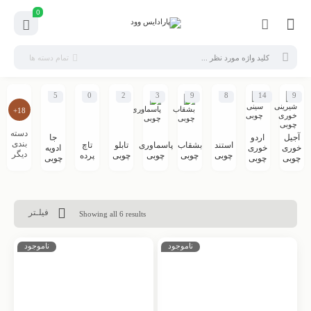
0
تمام دسته ها
5
0
2
3
9
8
14
9
18+
دسته
آجیل
اردو
جا
بندی
استند
بشقاب
پاسماوری
تابلو
تاچ
خوری
خوری
ادویه
دیگر
چوبی
چوبی
چوبی
چوبی
پرده
چوبی
چوبی
چوبی
فیلـتر
Showing all 6 results
ناموجود
ناموجود