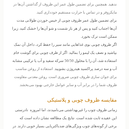
ندهید. همچنین برای تضمین طول عمر این ظروف از گذاشتن آن‌ها در
مایکروفر و در تماس با حرارت مستقیم خودداری کنید.
برای تضمین طول عمر ظروف چوبی از خیس خوردن طولانی مدت
آن‌ها اجتناب کنید و پس از هر بار شست و شو آن‌ها را خشک کنید. زیرا
ممکن است ترک بخورد.
اگر ظروف چوبی بوی غذاهایی مانند سیر را حفظ کرد، داخل آن نمک
بپاشید و نصف یک لیمو را بمالید. اگر از ظرف چوبی برای گوشت خام
استفاده شد، آن را با محلول 50/50 سرکه سفید و آب یا ترکیبی مشابه
آب و سه درصد پراکسید هیدروژن بشویید.
استفاده از روغن مناسب
برای جوان سازی ظروف چوبی ضروری است. روغن معدنی مقاومت
ظروف شما را در برابر آب و سایر عوامل خارجی بهبود می‌بخشد.
مقایسه ظروف چوبی و پلاستیکی
زمانی ظروف چوب را غیربهداشتی می‌نامیدند، اما امروزه نادرستی
این عقیده ثابت شده است. نتایج یک مطالعه نشان داده است که
برخی از گونه‌های چوب ویژگی‌های ضدباکتریایی بسیار خوبی دارند. در