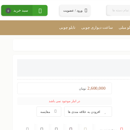
سبد خرید
تمام دسته ها
ورود / عضویت
0
و مبلی
ساعت دیواری چوبی
تابلو چوبی
2,600,000
تومان
در انبار موجود نمی باشد
افزودن به علاقه مندی ها
مقایسه
موجود نیست
تحویل تیباکس
پرداخت آنلاین
ضمانت اصل بودن
ارسال به تمام نقاط
بسته بندی زیبا