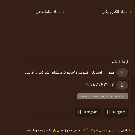
نماد الکترونیکی
نماد ساماندهی
ارتباط با ما
همدان - اسداباد - کیلومتر۱۳جاده کرمانشاه - شرکت پارادایس
۰۹
۱۸۷۱۴۲۲۰۲
paradisewood.help@gmail.com
Instagram
Telegram
طراحی سایت در همدان
شرکت آیکو
تمامی حقوق برای
پارادایس
محفوظ است.