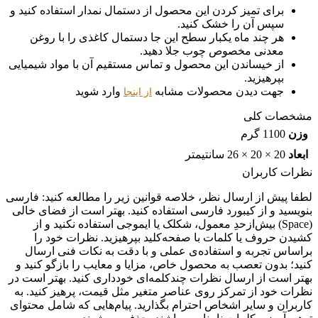
برای تمیز کردن این محصول از دستمال نمدار استفاده کنید و
سپس آن را خشک کنید.
هر چند ماه یکبار سطح این جا دستمال کاغذی را با روغن
معدنی مخصوص چوب جلا دهید.
از خیساندن این محصول و تماس مستقیم آن با مواد شیمیایی
بپرهیزید.
جهت دیدن محصولات مشابه
وارد شوید
از اینجا
مشخصات کلی
وزن
1100 گرم
ابعاد
20 × 20 × 26 سانتیمتر
نظرات کاربران
لطفا پیش از ارسال نظر، خلاصه قوانین زیر را مطالعه کنید: فارسی
بنویسید و از کیبورد فارسی استفاده کنید. بهتر است از فضای خالی
(Space) بیش‌از‌حدِ معمول، شکلک یا ایموجی استفاده نکنید و از
کشیدن حروف یا کلمات با صفحه‌کلید بپرهیزید. نظرات خود را
براساس تجربه و استفاده‌ی عملی و با دقت به نکات فنی ارسال
کنید؛ بدون تعصب به محصول خاص، مزایا و معایب را بازگو کنید و
بهتر است از ارسال نظرات چندکلمه‌‌ای خودداری کنید. بهتر است در
نظرات خود از تمرکز روی عناصر متغیر مثل قیمت، پرهیز کنید. به
کاربران و سایر اشخاص احترام بگذارید. پیام‌هایی که شامل محتوای