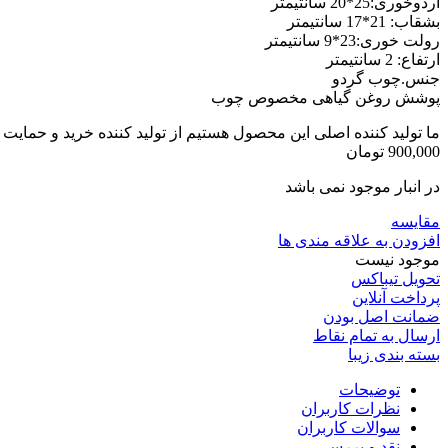
اردوخوری:25*20 سانتیمتر
بشقاب: 21*17 سانتیمتر
رولت خوری:23*9 سانتیمتر
ارتفاع: 2 سانتیمتر
جنس.چوب گردو
پوشش روغن گیاهی مخصوص چوب
ما تولید کننده اصلی این محصول هستیم از تولید کننده خرید و حمایت ک
900,000
تومان
در انبار موجود نمی باشد
مقایسه
افزودن به علاقه مندی ها
موجود نیست
تحویل تیباکس
پرداخت آنلاین
ضمانت اصل بودن
ارسال به تمام نقاط
بسته بندی زیبا
توضیحات
نظرات کاربران
سوالات کاربران
نقد و بررسی