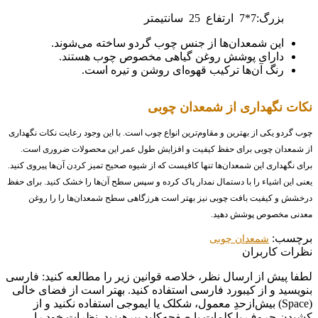
بزرگ:7*7 ارتفاع 25 سانتیمتر
این شمعدان‌ها از جنس چوب گردو ساخته می‌شوند.
دارای پوشش روغن گیاهی مخصوص چوب هستند.
رنگ‌ آن‌ها ترکیب قهوه‌ای روشن و تیره است.
نکات نگهداری از شمعدان چوبی
چوب گردو یکی از بهترین و مقاوم‌ترین انواع چوب است. با این وجود رعایت نکات نگهداری
از شمعدان چوبی برای حفظ کیفیت و افزایش طول عمر این محصولات ضروری است.
برای نگهداری این شمعدان‌ها تنها کافیست که از شیوه صحیح تمیز کردن آن‌ها پیروی کنید‌.
یعنی این اشیاء را با دستمال نمدار پاک کرده و سپس سطح آن‌ها را خشک کنید. برای حفظ
درخشش و کیفیت بافت چوبی نیز بهتر است هرزگاهی سطح شمعدان‌ها را را روغن
معدنی مخصوص پوشش دهید.
برچسب:
شمعدان چوبی
نظرات کاربران
لطفا پیش از ارسال نظر، خلاصه قوانین زیر را مطالعه کنید: فارسی
بنویسید و از کیبورد فارسی استفاده کنید. بهتر است از فضای خالی
(Space) بیش‌از‌حدِ معمول، شکلک یا ایموجی استفاده نکنید و از
کشیدن حروف یا کلمات با صفحه‌کلید بپرهیزید. نظرات خود را