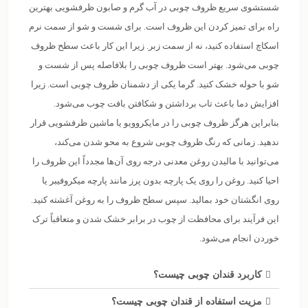
شستشوی سریع ظروف چوبی در آب گرم و صابون ظرفشویی بهترین
راه برای تمیز کردن این ظروف است. برای شست و شو از سمت نرم
اسکاچ استفاده کنید، نه از سمت زبر. زیرا این کار باعث سطح ظروف
چوبی می‌شود. بهتر است ظروف چوبی را بلافاصله پس از شست و
شو با حوله خشک کنید. گرما یکی از دشمنان ظروف چوبی است. زیرا
افزایش دما باعث تاب برداشتن و شکافتن بافت چوب می‌شود.
بنابراین هرگز ظروف چوبی را در مایکروویو یا ماشین ظرفشویی قرار
ندهید. زمانی که رنگ ظروف چوبی شروع به محو شدن می‌کند،
می‌توانید با مالیدن روغن معدنی درجه روی آن‌ها مجدداً این ظروف را
احیا کنید. روغن را روی یک پارچه بدون پرز مانند پارچه میکروفیبر یا
روی انگشتان خود بمالید. سپس سطح ظروف را به روغن آغشته کنید.
این فرآیند برای محافظت از چوب در برابر خشک شدن و متعاقباً ترک
خوردن انجام می‌شود.
کاربرد قندان چوبی چیست؟
مزیت استفاده از قندان چوبی چیست؟