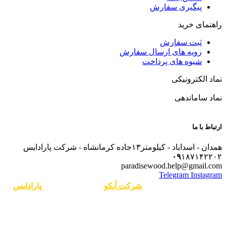
پیگیری سفارش
راهنمای خرید
ثبت سفارش
رویه های ارسال سفارش
شیوه های پرداخت
نماد الکترونیکی
نماد ساماندهی
ارتباط با ما
همدان - اسداباد - کیلومتر۱۳جاده کرمانشاه - شرکت پارادایس
۰۹
۱۸۷۱۴۲۲۰۲
paradisewood.help@gmail.com
Telegram
Instagram
طراحی سایت در همدان
شرکت آیکو
تمامی حقوق برای
پارادایس
محفوظ است.