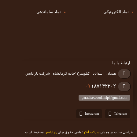
نماد الکترونیکی
نماد ساماندهی
ارتباط با ما
همدان - اسداباد - کیلومتر۱۳جاده کرمانشاه - شرکت پارادایس
۰۹
۱۸۷۱۴۲۲۰۲
paradisewood.help@gmail.com
Instagram
Telegram
طراحی سایت در همدان
شرکت آیکو
تمامی حقوق برای
پارادایس
محفوظ است.