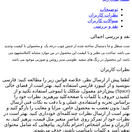
توضیحات
نظرات کاربران
سوالات کاربران
نقد و بررسی
نقد و بررسی اجمالی
ست سطل و جا دستمال ساخته شده از جنس چوب درجه یک و محصولی با کیفیت وجدید
می باشد. ساخت بی نظیر و با کیفیت این محصول در بین موارد مشابه کاملامشهود می
باشد. این محصول در رنگ های سفید .طوسی.سبز روشن و صورتی موجود می باشد
نظرات کاربران
لطفا پیش از ارسال نظر، خلاصه قوانین زیر را مطالعه کنید: فارسی
بنویسید و از کیبورد فارسی استفاده کنید. بهتر است از فضای خالی
(Space) بیش‌از‌حدِ معمول، شکلک یا ایموجی استفاده نکنید و از
کشیدن حروف یا کلمات با صفحه‌کلید بپرهیزید. نظرات خود را
براساس تجربه و استفاده‌ی عملی و با دقت به نکات فنی ارسال
کنید؛ بدون تعصب به محصول خاص، مزایا و معایب را بازگو کنید و
بهتر است از ارسال نظرات چندکلمه‌‌ای خودداری کنید. بهتر است در
نظرات خود از تمرکز روی عناصر متغیر مثل قیمت، پرهیز کنید. به
کاربران و سایر اشخاص احترام بگذارید. پیام‌هایی که شامل محتوای
توهین‌آمیز و کلمات نامناسب باشند، حذف می‌شوند.