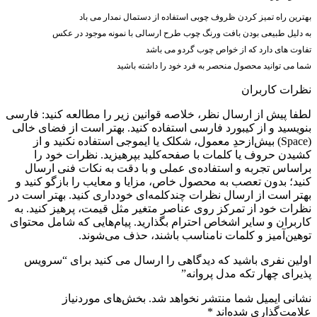
بهترین راه تمیز کردن ظروف چوبی استفاده از دستمال نمدار می باد
به دلیل طبیعی بودن بافت ورنگ چوب طرح ارسالی با نمونه موجود در عکس
تفاوت های دارد که از خواص چوب گردو می باشد
شما می توانید محصول منحصر به فرد خود را داشته باشید
نظرات کاربران
لطفا پیش از ارسال نظر، خلاصه قوانین زیر را مطالعه کنید: فارسی
بنویسید و از کیبورد فارسی استفاده کنید. بهتر است از فضای خالی
(Space) بیش‌از‌حدِ معمول، شکلک یا ایموجی استفاده نکنید و از
کشیدن حروف یا کلمات با صفحه‌کلید بپرهیزید. نظرات خود را
براساس تجربه و استفاده‌ی عملی و با دقت به نکات فنی ارسال
کنید؛ بدون تعصب به محصول خاص، مزایا و معایب را بازگو کنید و
بهتر است از ارسال نظرات چندکلمه‌‌ای خودداری کنید. بهتر است در
نظرات خود از تمرکز روی عناصر متغیر مثل قیمت، پرهیز کنید. به
کاربران و سایر اشخاص احترام بگذارید. پیام‌هایی که شامل محتوای
توهین‌آمیز و کلمات نامناسب باشند، حذف می‌شوند.
اولین نفری باشید که دیدگاهی را ارسال می کنید برای “سرویس
پذیرای چهار تکه مدل پروانه”
نشانی ایمیل شما منتشر نخواهد شد.
بخش‌های موردنیاز
علامت‌گذاری شده‌اند
*