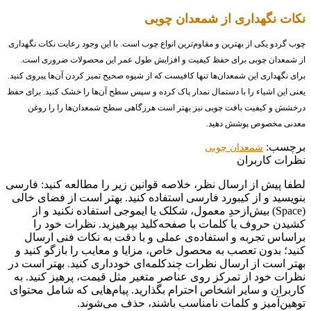
نکات نگهداری از شمعدان چوبی
چوب گردو یکی از بهترین و مقاوم‌ترین انواع چوب است. با این وجود رعایت نکات نگهداری
از شمعدان چوبی برای حفظ کیفیت و افزایش طول عمر این محصولات ضروری است.
برای نگهداری این شمعدان‌ها تنها کافیست که از شیوه صحیح تمیز کردن آن‌ها پیروی کنید‌.
یعنی این اشیاء را با دستمال نمدار پاک کرده و سپس سطح آن‌ها را خشک کنید. برای حفظ
درخشش و کیفیت بافت چوبی نیز بهتر است هرزگاهی سطح شمعدان‌ها را را روغن
معدنی مخصوص پوشش دهید.
برچسب:
شمعدان چوبی
نظرات کاربران
لطفا پیش از ارسال نظر، خلاصه قوانین زیر را مطالعه کنید: فارسی
بنویسید و از کیبورد فارسی استفاده کنید. بهتر است از فضای خالی
(Space) بیش‌از‌حدِ معمول، شکلک یا ایموجی استفاده نکنید و از
کشیدن حروف یا کلمات با صفحه‌کلید بپرهیزید. نظرات خود را
براساس تجربه و استفاده‌ی عملی و با دقت به نکات فنی ارسال
کنید؛ بدون تعصب به محصول خاص، مزایا و معایب را بازگو کنید و
بهتر است از ارسال نظرات چندکلمه‌‌ای خودداری کنید. بهتر است در
نظرات خود از تمرکز روی عناصر متغیر مثل قیمت، پرهیز کنید. به
کاربران و سایر اشخاص احترام بگذارید. پیام‌هایی که شامل محتوای
توهین‌آمیز و کلمات نامناسب باشند، حذف می‌شوند.